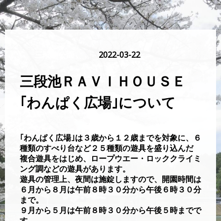
三段池公園
2022-03-22
三段池ＲＡＶＩＨＯＵＳＥ
｢わんぱく広場｣について
｢わんぱく広場｣は３歳から１２歳までを対象に、６
種類のすべり台など２５種類の遊具を盛り込んだ
複合遊具をはじめ、ロープウエー・ロッククライミ
ング調などの遊具があります。
遊具の管理上、夜間は施錠しますので、開園時間は
６月から８月は午前８時３０分から午後６時３０分
まで。
９月から５月は午前８時３０分から午後５時までで
す。