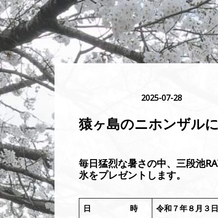
動物園
2025-07-28
猿ヶ島のニホンザル
毎日猛烈な暑さの中、三段池RA
氷をプレゼントします。
日 時
令和７年８月３