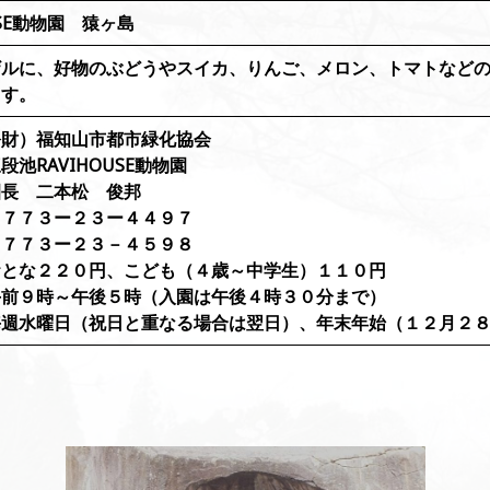
USE動物園 猿ヶ島
ザルに、好物のぶどうやスイカ、りんご、メロン、トマトなど
ます。
公財）福知山市都市緑化協会
池RAVIHOUSE動物園
園長 二本松 俊邦
０７７３ー２３ー４４９７
０７７３ー２３－４５９８
おとな２２０円、こども（４歳～中学生）１１０円
： 午前９時～午後５時（入園は午後４時３０分まで）
毎週水曜日（祝日と重なる場合は翌日）、年末年始（１２月２