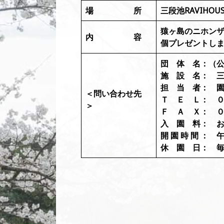
場 所
三段池RAVIHO
猿ヶ島のニホン
内 容
個プレゼントし
団 体 名：（
施 設 名： 三段
担 当 者： 
＜問い合わせ先
Ｔ Ｅ Ｌ： 
＞
Ｆ Ａ Ｘ： 
入 園 料： 
開 園 時 間 
休 園 日： 