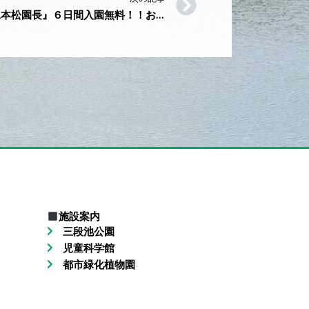
『おつかれさま ありがとう 二本松園長』６日間入園無料！！お客様感謝デーを開催します！！
施設案内
三段池公園
児童科学館
都市緑化植物園