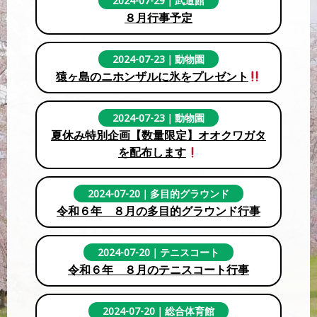
2024-07-29
｜
武道館
８月行事予定
2024-07-23
｜
動物園
猿ヶ島のニホンザルに氷をプレゼント
2024-07-23
｜
動物園
夏休み特別企画【数量限定】オオクワガタ
を配布します
2024-07-20
｜
多目的グラウンド
令和６年 ８月の多目的グラウンド行事
2024-07-20
｜
テニスコート
令和６年 ８月のテニスコート行事
2024-07-20
｜
総合体育館