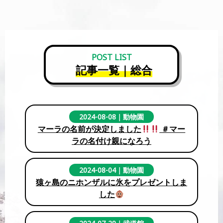
POST LIST
記事一覧｜総合
2024-08-08
｜
動物園
マーラの名前が決定しました
＃マー
ラの名付け親になろう
2024-08-04
｜
動物園
猿ヶ島のニホンザルに氷をプレゼントしま
した