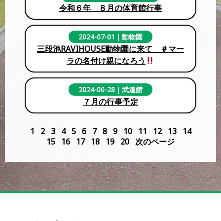
令和６年 ８月の体育館行事
2024-07-01
｜
動物園
三段池RAVIHOUSE動物園に来て ＃マー
ラの名付け親になろう
2024-06-28
｜
武道館
７月の行事予定
1
2
3
4
5
6
7
8
9
10
11
12
13
14
15
16
17
18
19
20
次のページ