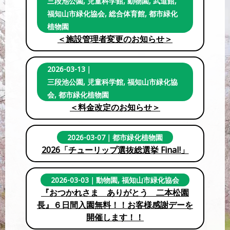
三段池公園
,
児童科学館
,
動物園
,
武道館
,
福知山市緑化協会
,
総合体育館
,
都市緑化
植物園
＜施設管理者変更のお知らせ＞
2026-03-13
｜
三段池公園
,
児童科学館
,
福知山市緑化協
会
,
都市緑化植物園
＜料金改定のお知らせ＞
2026-03-07
｜
都市緑化植物園
2026「チューリップ選抜総選挙 Final!」
2026-03-03
｜
動物園
,
福知山市緑化協会
『おつかれさま ありがとう 二本松園
長』６日間入園無料！！お客様感謝デーを
開催します！！