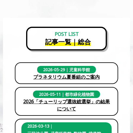
POST LIST
記事一覧｜総合
2026-05-29
｜
児童科学館
プラネタリウム夏番組のご案内
2026-05-11
｜
都市緑化植物園
2026「チューリップ選抜総選挙」の結果
について
2026-03-13
｜