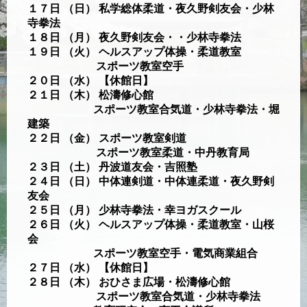
１７日 （日） 私学総体柔道・夜久野剣友会・少林
寺拳法
１８日 （月） 夜久野剣友会・・少林寺拳法
１９日 （火） ヘルスアップ体操・柔道教室
スポーツ教室空手
２０日 （水） 【休館日】
２１日 （木） 松濤修心館
スポーツ教室合気道・少林寺拳法・堀
建築
２２日 （金） スポーツ教室剣道
スポーツ教室柔道・中丹教育局
２３日 （土） 丹波道友会・吉照塾
２４日 （日） 中体連剣道・中体連柔道・夜久野剣
友会
２５日 （月） 少林寺拳法・幸ヨガスクール
２６日 （火） ヘルスアップ体操・柔道教室・山桜
会
スポーツ教室空手・電気商業組合
２７日 （水） 【休館日】
２８日 （木） おひさま広場・松濤修心館
スポーツ教室合気道・少林寺拳法