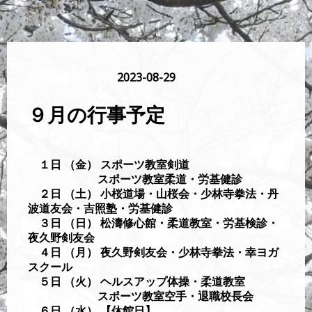
武道館
2023-08-29
９月の行事予定
１日 （金） スポーツ教室剣道
スポーツ教室柔道・労基健診
２日 （土） 小桜道場・山桜会・少林寺拳法・丹
波道友会・吉照塾・労基健診
３日 （日） 松濤修心館・柔道教室・労基検診・
夜久野剣友会
４日 （月） 夜久野剣友会・少林寺拳法・幸ヨガ
スクール
５日 （火） ヘルスアップ体操・柔道教室
スポーツ教室空手・退職校長会
６日 （水） 【休館日】