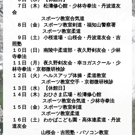
７日 （木） 松濤修心館・少林寺拳法・丹波道友
会
スポーツ教室合気道
８日 （金） スポーツ教室剣道・福知山警察署
スポーツ教室柔道
９日 （土） 小桜道場・山桜会・丹波道友会・吉
照塾
１０日 （日） 南陵中柔道部・夜久野剣友会・少林
寺拳法
１１日 （月） 夜久野剣友会・幸ヨガスクール・少
林寺拳法・京都微研検診
１２日 （火） ヘルスアップ体操・柔道教室
スポーツ教室空手・京都微研検診
１３日 （水） 【休館日】
１４日 （木） おひさま広場・松濤修心館
スポーツ教室合気道・少林寺拳法
１５日 （金） スポーツ教室剣道
スポーツ教室柔道
１６日 （土） わかばこども園・高体連柔道・丹波
道友会
山桜会・吉照塾・パソコン教室