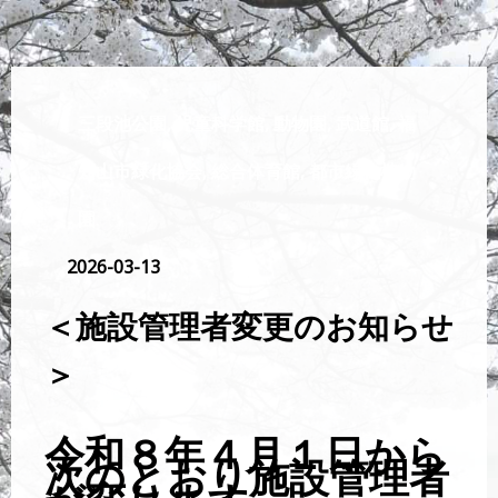
三段池公園
,
児童科学館
,
動物園
,
武道館
,
福
知山市緑化協会
,
総合体育館
,
都市緑化植物
園
2026-03-13
＜施設管理者変更のお知らせ
＞
令和８年４月１日から
次のとおり施設管理者