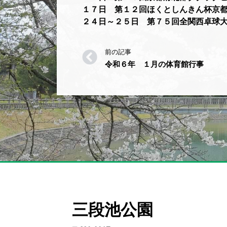
１７日 第１２回ほくとしんきん杯京
２４日～２５日 第７５回全関西卓球
前の記事
令和６年 １月の体育館行事
三段池公園