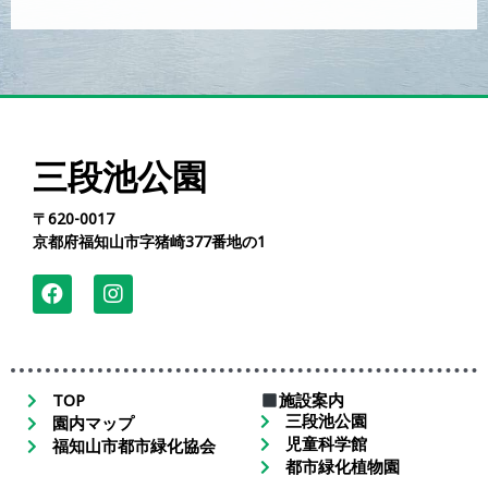
三段池公園
〒620-0017
京都府福知山市字猪崎377番地の1
TOP
施設案内
三段池公園
園内マップ
児童科学館
福知山市都市緑化協会
都市緑化植物園