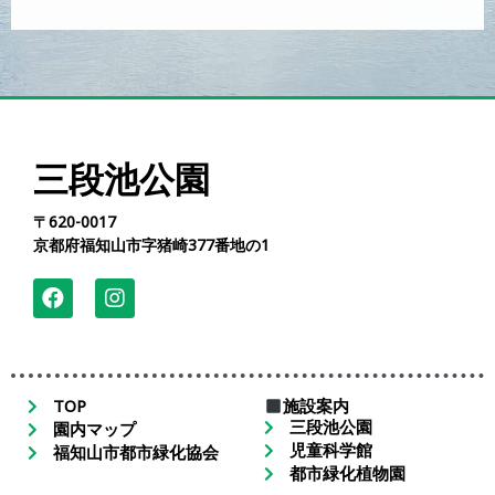
三段池公園
〒620-0017
京都府福知山市字猪崎377番地の1
TOP
施設案内
三段池公園
園内マップ
児童科学館
福知山市都市緑化協会
都市緑化植物園